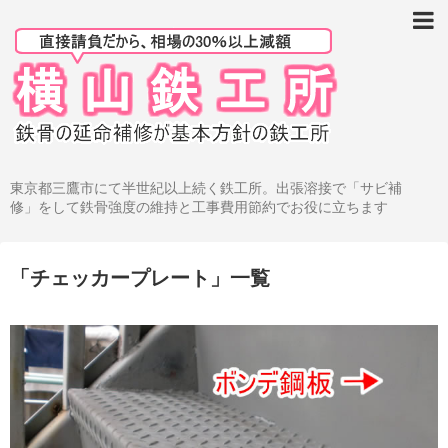
鉄骨階段・廊下等のサビ補修工事例
鉄骨階段等のサビの原因から直す
鉄骨階段等の強度の現状復旧
鉄骨階段等の「とりあえず補修」
東京都三鷹市にて半世紀以上続く鉄工所。出張溶接で「サビ補
修」をして鉄骨強度の維持と工事費用節約でお役に立ちます
廊下や階段の踊り場を補修
ベランダ鉄骨の補修
「
チェッカープレート
」
一覧
ブロック塀のグラグラ補強
手摺、その他を修理する
鉄骨補修のFAQ