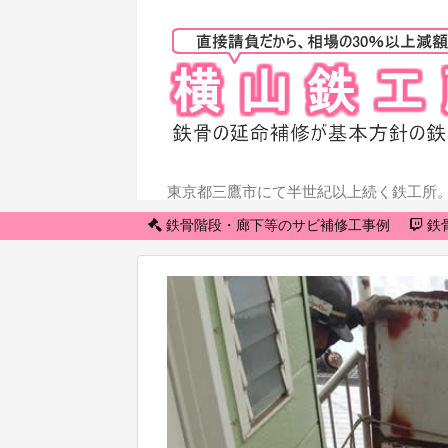
東京都三鷹市にて半世紀以上続く鉄工所
鉄骨階段・廊下等のサビ補修工事例
鉄