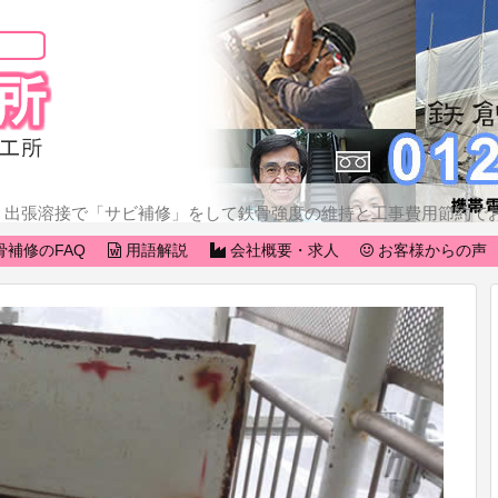
鉄骨階段・廊下等のサビ補修工事例
鉄骨階段等のサビの原因から直す
鉄骨階段等の強度の現状復旧
鉄骨階段等の「とりあえず補修」
。出張溶接で「サビ補修」をして鉄骨強度の維持と工事費用節約で
骨補修のFAQ
用語解説
会社概要・求人
お客様からの声
廊下や階段の踊り場を補修
ベランダ鉄骨の補修
ブロック塀のグラグラ補強
手摺、その他を修理する
鉄骨補修のFAQ