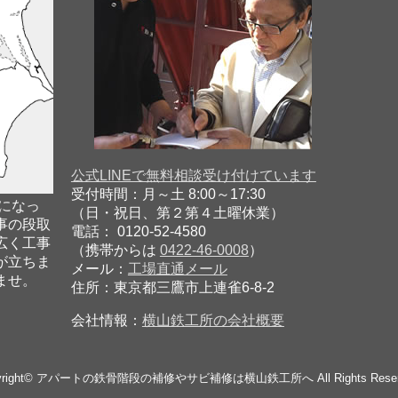
公式LINEで無料相談受け付けています
受付時間：月～土 8:00～17:30
になっ
（日・祝日、第２第４土曜休業）
事の段取
電話： 0120-52-4580
広く工事
（携帯からは
0422-46-0008
）
が立ちま
メール：
工場直通メール
ませ。
住所：東京都三鷹市上連雀6-8-2
会社情報：
横山鉄工所の会社概要
right©
アパートの鉄骨階段の補修やサビ補修は横山鉄工所へ
All Rights Rese