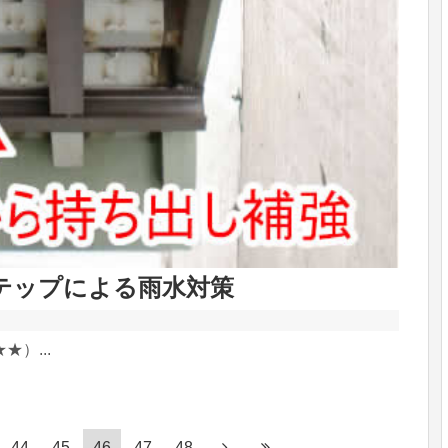
テップによる雨水対策
）...
44
45
46
47
48