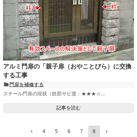
用語解説
会社概要・求人
お客様からの声
お問合せ・見積依頼
アルミ門扉の「親子扉（おやことびら）に交換
する工事
門扉を補修する
スチール門扉の現状（鉄部サビ度：★★★☆...
記事を読む
4
5
6
7
8