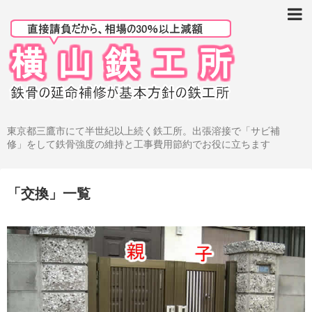
鉄骨階段・廊下等のサビ補修工事例
鉄骨階段等のサビの原因から直す
鉄骨階段等の強度の現状復旧
鉄骨階段等の「とりあえず補修」
東京都三鷹市にて半世紀以上続く鉄工所。出張溶接で「サビ補
修」をして鉄骨強度の維持と工事費用節約でお役に立ちます
廊下や階段の踊り場を補修
ベランダ鉄骨の補修
「
交換
」
一覧
ブロック塀のグラグラ補強
手摺、その他を修理する
鉄骨補修のFAQ